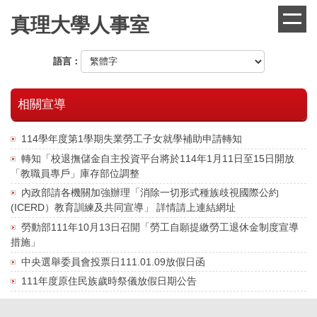
跳
真理大學人事室
到
主
要
語言：
內
容
區
相關宣導
114學年度第1學期失業勞工子女就學補助申請轉知
轉知「校退撫儲金自主投資平台將於114年1月11日至15日開放
「教職員專戶」庫存部位調整
內政部請各機關加強辦理「消除一切形式種族歧視國際公約
(ICERD）教育訓練及共同宣導」 詳情請上連結網址
勞動部111年10月13日召開「勞工自願提繳勞工退休金制度宣導
措施」
中央選舉委員會投票日111.01.09放假日函
111年度原住民族歲時祭儀放假日期公告